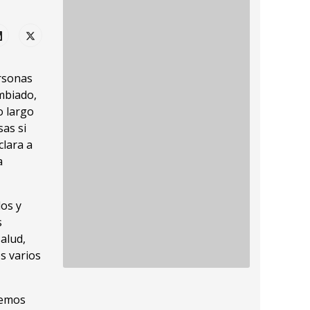
ersonas
mbiado,
o largo
sas si
clara a
a
los y
s
alud,
s varios
nemos