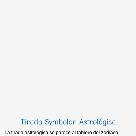
Tirada Symbolon Astrológica
La tirada astrológica se parece al tablero del zodíaco,